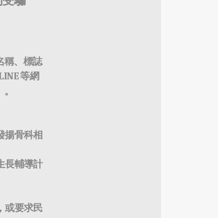
勿受騙
名稱、標誌
LINE
等網
」。
發揚骨科相
生長輔導計
，或要求民