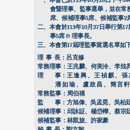
一、本會已於
113
年
10
月
26
日下午
3
會暨理事、監事選舉，並在常
席、候補理事
5
席、候補監事
2
二、本會於
113
年
10
月
27
日舉行第
17
事
5
席
&
理事長。
三、本會第
17
屆理監事當選名單如
理
事
長：呂克修
常務理事：王兆麟、何美泠、李炫
理
事：
王逢興、王禎麒、張
潘如瑜、盧政昌、簡言
常務監事：周伯禧
監
事：方旭偉、吳孟晃、吳柏
候補理事：
邱詠証、楊岱樺、蔡宗
候補監事：林凱旋、許家豪
秘
書
長：劉文智