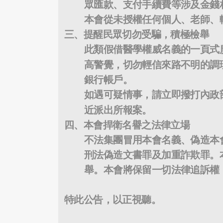
眾匯款、支付手續費等涉及金錢
本會從未授權任何個人、老師、
三、提醒民眾切勿受騙，積極檢舉
此類假借醫學權威名義的一頁式
高警覺，切勿輕信來路不明的調
銀行帳戶。
如遇可疑情事，請立即撥打內政
近派出所報案。
四、本會捍衛名譽之法律立場
不法集團冒用本會名義、偽造本
刑法偽造文書罪及加重詐欺罪。
舉。本會將保留一切法律追訴權
特此公告，以正視聽。