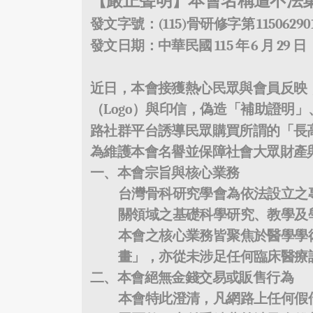
【嚴正聲明】本會名稱遭不法
發文字號：
(115)
骨研修字第
11506290
發文日期：中華民國
115
年
6
月
29
日
近日，本會接獲熱心民眾與會員反映
（
Logo
）與印信，偽造「補助證明」
路社群平台誘導民眾購買所謂的「長
為維護本會名譽並保障社會大眾財產
一、本會宗旨與核心業務
台灣骨科研究學會為依法設立之
關領域之基礎科學研究、教學及
本會之核心業務皆聚焦於醫學學
畫」，亦從未涉足任何臨床醫療
二、本會絕無金錢交易或販售行為
本會特此澄清，凡網路上任何假