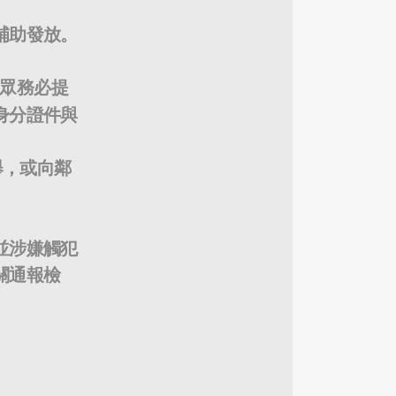
補助發放。
眾務必提
身分證件與
舉，或向鄰
並涉嫌觸犯
關通報檢