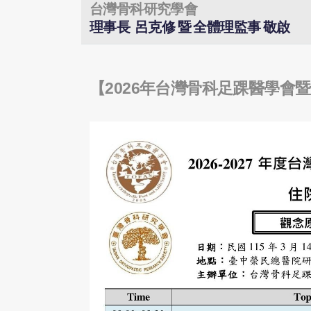
台灣骨科研究學會
理事長
呂克修
暨
全體理監事
敬啟
【2026年台灣骨科足踝醫學會