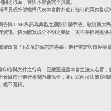
相關之行為，皆與本學會完全無關。
輔導員或外部機構代表本會對外進行任何商業銷售或
廣告與
LINE
私訊為典型之網路詐騙手法。敬請廣大民
理資訊、切勿購買成分不明之藥物，更不要輕易提供
部警政署「
165
反詐騙諮詢專線」進行查證與積極檢
會印信與文件之行為，已嚴重侵害本會之法人名譽，
本會目前已進行相關證據保全，並正式向司法警察機
，絕不寬貸。