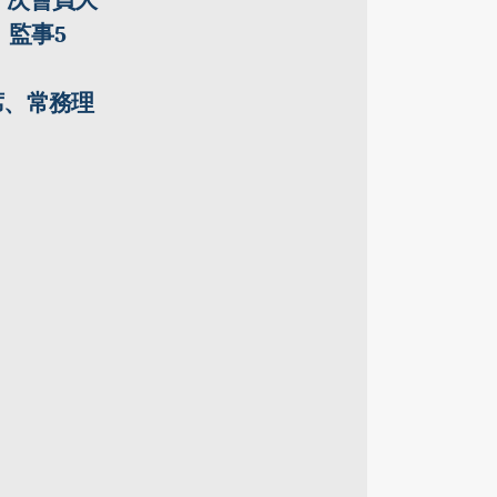
一次會員大
、監事
5
席
、
常務理