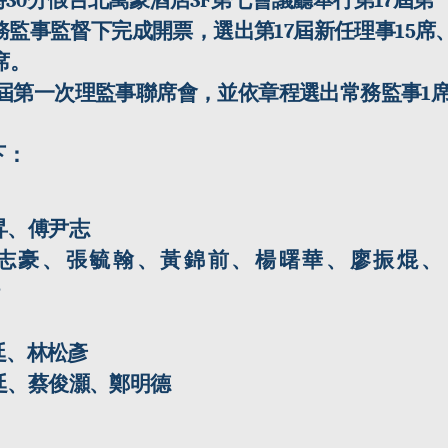
時
30
分假台北萬豪酒店
3F
第七會議廳舉行第
17
屆第
務監事監督下完成開票，選出第
17
屆新任理事
15
席
席。
屆第一次理監事聯席會，並依章程選出常務監事
1
下：
昇、傅尹志
志豪、張毓翰、黃錦前、楊曙華、廖振焜、
軒
廷、林松彥
廷、蔡俊灝、鄭明德